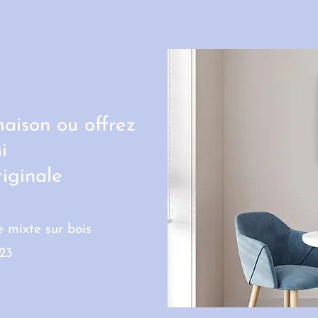
maison ou offrez
i
iginale
 mixte sur bois
23