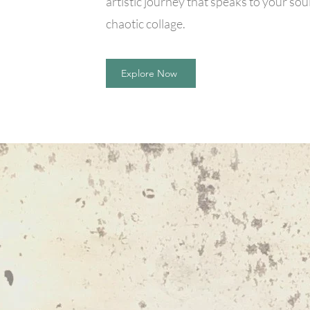
artistic journey that speaks to your sou
chaotic collage.
Explore Now