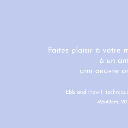
Faites plaisir à votre 
à un am
un
n oeuvre or
Ebb and Flow I, technique
42x42cm, 20