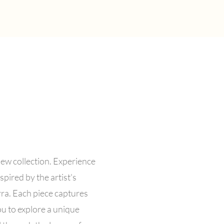
Prix
315,00 £GB
new collection. Experience
pired by the artist's
rra. Each piece captures
you to explore a unique