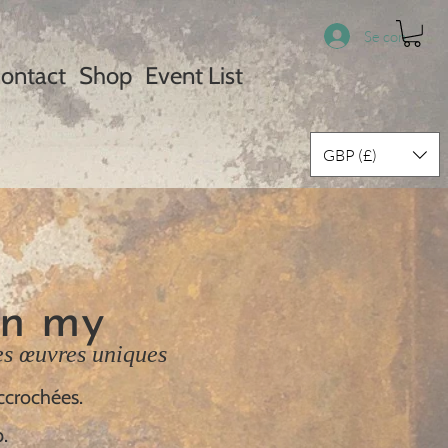
Se connecter
ontact
Shop
Event List
GBP (£)
on m​y
es œuvres uniques
accrochées.
.