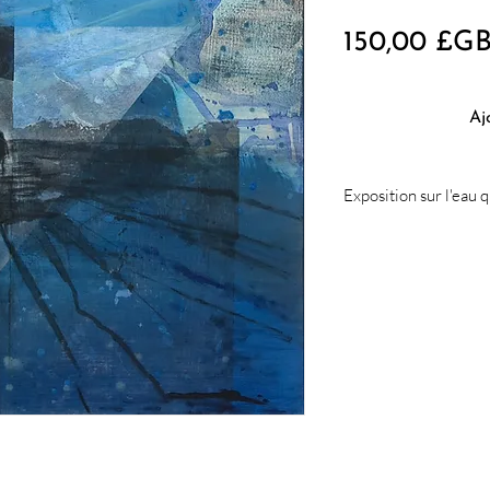
150,00 £G
Aj
Exposition sur l'eau 
Cet objet fait partie d
Oxford Padua Link. Il es
réservation. Cependant,
l’expédition avant la fi