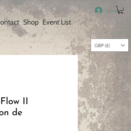
Se connecter
ontact
Shop
Event List
GBP (£)
Flow II
ion de
)