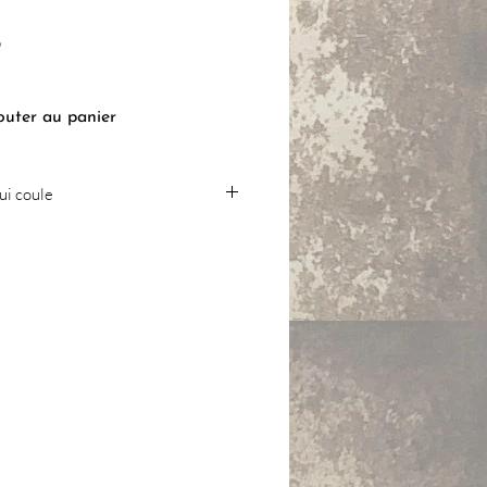
Prix
B
outer au panier
qui coule
'un échange culturel pour l'exposition
t disponible à l’achat et à la
 l’article ne sera pas disponible à
n de l’exposition en 2024.