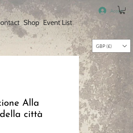
Accedi
ontact
Shop
Event List
GBP (£)
ione Alla
della città