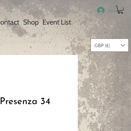
Accedi
ontact
Shop
Event List
GBP (£)
 Presenza 34
ezzo