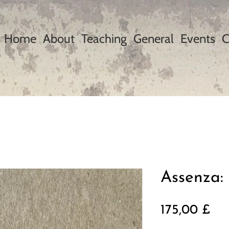
Home
About
Teaching
General
Events
C
Assenza:
Pr
175,00 £