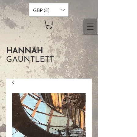
GBP (£)
HANNAH
GAUNTLETT