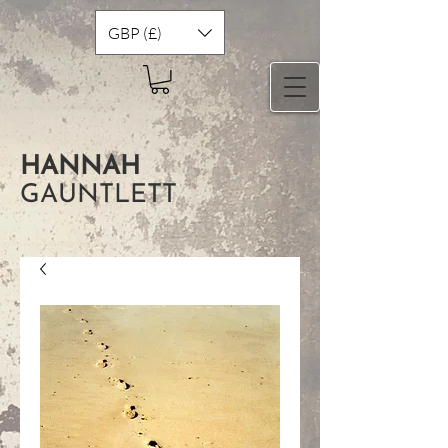
GBP (£)
HANNAH
GAUNTLETT