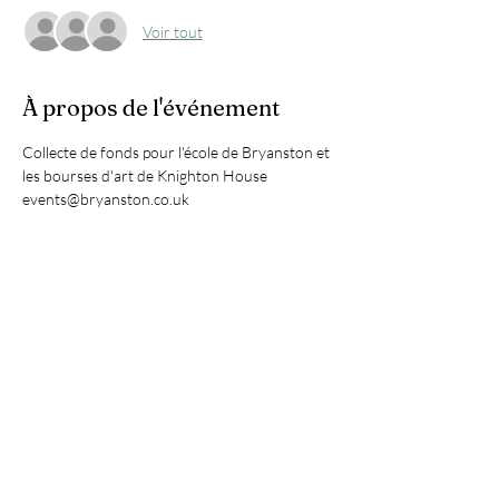
Voir tout
À propos de l'événement
Collecte de fonds pour l'école de Bryanston et 
les bourses d'art de Knighton House
events@bryanston.co.uk
Partager cet événement
HANNAH
GANTELET
ART