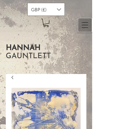
GBP (£)
HANNAH
GAUNTLETT