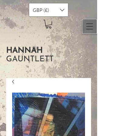
GBP (£)
HANNAH
GAUNTLETT